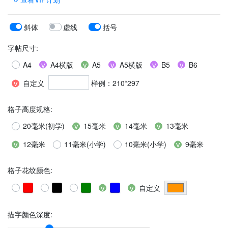
斜体
虚线
括号
字帖尺寸
:
A4
A4横版
A5
A5横版
B5
B6
自定义
样例：210*297
格子高度规格
:
20毫米(初学)
15毫米
14毫米
13毫米
12毫米
11毫米(小学)
10毫米(小学)
9毫米
格子花纹颜色
:
自定义
描字颜色深度: