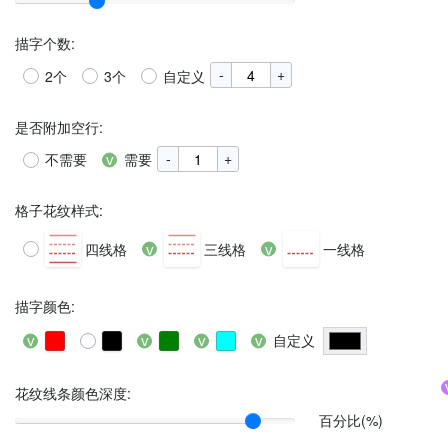
描字个数
:
-
+
2个
3个
自定义
是否附加空行
:
-
+
不需要
需要
格子花纹样式
:
四线格
三线格
一线格
描字颜色
:
自定义
花纹线条颜色深度:
百分比(%)