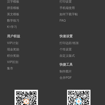
汉字模板
打印设置
拼音模板
手机端使用
英文模板
如何下载字帖
数学练习
FAQ
K1学习
用户权益
快速设置
VIP计划
打印边距/纸张
现金奖励
个性设置
积分奖励
自定义版式
VIP区别
快捷工具
集市
制作图片
合并PDF