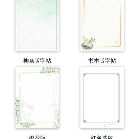
柳条版字帖
书本版字帖
樱花版
红色波纹