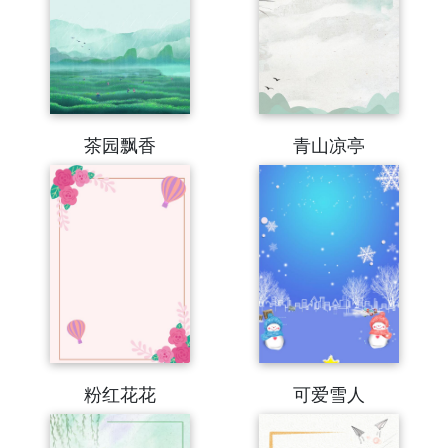
茶园飘香
青山凉亭
粉红花花
可爱雪人