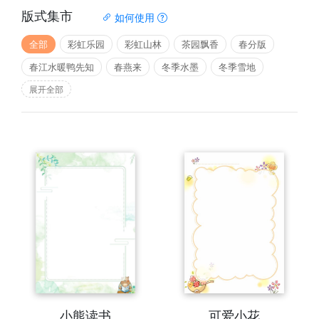
版式集市
如何使用
全部
彩虹乐园
彩虹山林
茶园飘香
春分版
春江水暖鸭先知
春燕来
冬季水墨
冬季雪地
展开全部
小熊读书
可爱小花