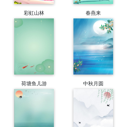
彩虹山林
春燕来
荷塘鱼儿游
中秋月圆