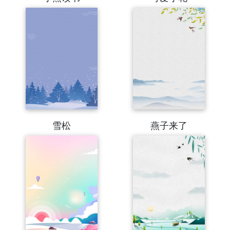
雪松
燕子来了