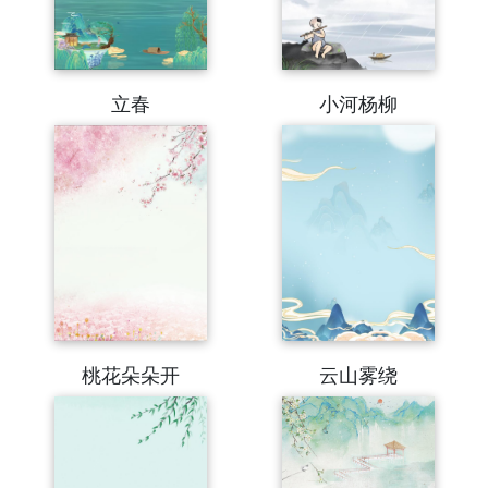
立春
小河杨柳
桃花朵朵开
云山雾绕