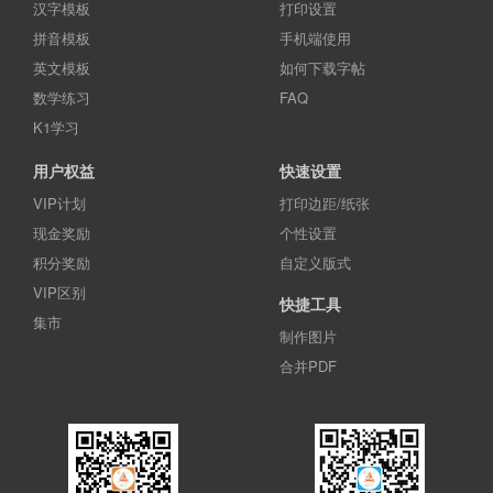
汉字模板
打印设置
拼音模板
手机端使用
英文模板
如何下载字帖
数学练习
FAQ
K1学习
用户权益
快速设置
VIP计划
打印边距/纸张
现金奖励
个性设置
积分奖励
自定义版式
VIP区别
快捷工具
集市
制作图片
合并PDF