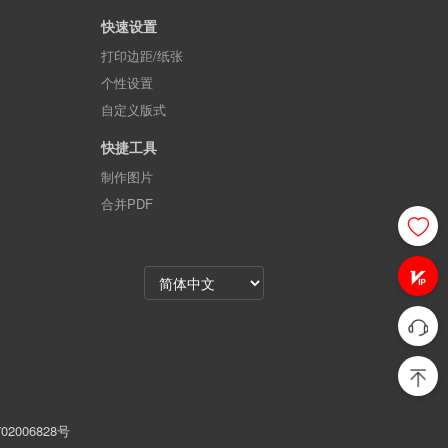
快速设置
打印边距/纸张
个性设置
自定义版式
快捷工具
制作图片
合并PDF
02006828号