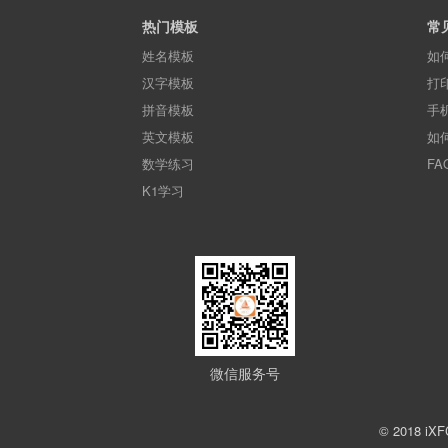
热门模板
常
姓名模板
如
汉字模板
打
拼音模板
手
英文模板
如
数学练习
FA
K1学习
微信服务号
© 2018 iXF