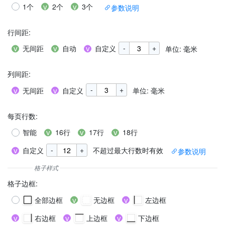
1个
2个
3个
参数说明
行间距
:
-
+
无间距
自动
自定义
单位: 毫米
列间距
:
-
+
无间距
自定义
单位: 毫米
每页行数
:
智能
16行
17行
18行
-
+
自定义
不超过最大行数时有效
参数说明
格子边框
:
全部边框
无边框
左边框
右边框
上边框
下边框