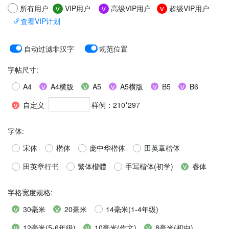
所有用户
VIP用户
高级VIP用户
超级VIP用户
v
v
v
查看VIP计划
自动过滤非汉字
规范位置
字帖尺寸
:
A4
A4横版
A5
A5横版
B5
B6
自定义
样例：210*297
字体
:
宋体
楷体
庞中华楷体
田英章楷体
田英章行书
繁体楷體
手写楷体(初学)
睿体
字格宽度规格
:
30毫米
20毫米
14毫米(1-4年级)
12毫米(5-6年级)
10毫米(作文)
8毫米(初中)