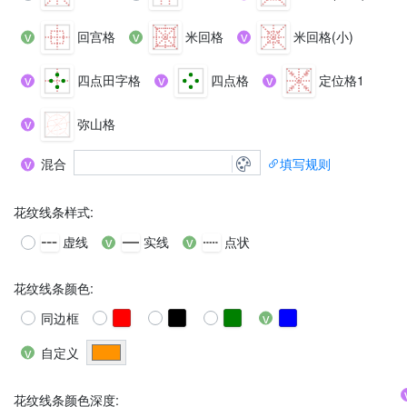
回宫格
米回格
米回格(小)
四点田字格
四点格
定位格1
弥山格
混合
填写规则
花纹线条样式
:
虚线
实线
点状
花纹线条颜色
:
同边框
自定义
花纹线条颜色深度: