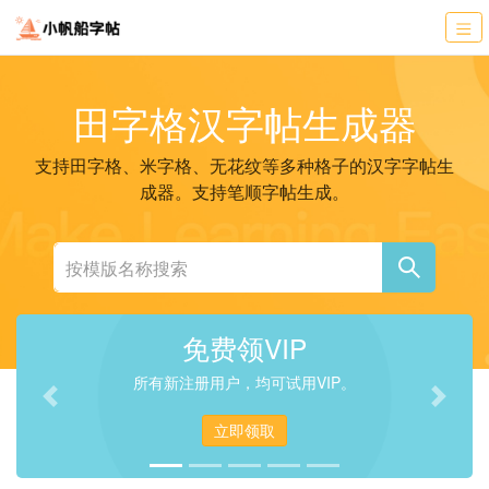
田字格汉字帖生成器
支持田字格、米字格、无花纹等多种格子的汉字字帖生
成器。支持笔顺字帖生成。
VIP
VIP用户
均可试用VIP。
普通VIP、高级VIP
Previous
Next
领取
立即升级