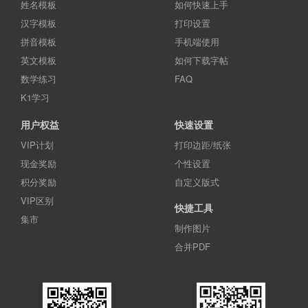
姓名模板
如何快速上手
汉字模板
打印设置
拼音模板
手机端使用
英文模板
如何下载字帖
数学练习
FAQ
K1学习
用户权益
快速设置
VIP计划
打印边距/纸张
现金奖励
个性设置
积分奖励
自定义版式
VIP区别
快捷工具
集市
制作图片
合并PDF