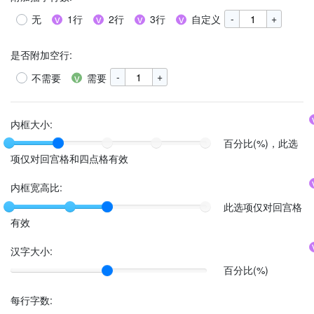
-
+
无
1行
2行
3行
自定义
是否附加空行
:
-
+
不需要
需要
内框大小:
百分比(%)，此选
项仅对回宫格和四点格有效
内框宽高比:
此选项仅对回宫格
有效
汉字大小:
百分比(%)
每行字数
: