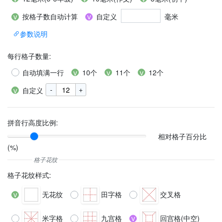
按格子数自动计算
自定义
毫米
参数说明
每行格子数量
:
自动填满一行
10个
11个
12个
-
+
自定义
拼音行高度比例:
相对格子百分比
(%)
格子花纹样式
:
无花纹
田字格
交叉格
米字格
九宫格
回宫格(中空)