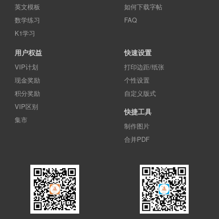
英文模板
如何下载字帖
数学练习
FAQ
K1学习
用户权益
快速设置
VIP计划
打印边距/纸张
现金奖励
个性设置
积分奖励
自定义版式
VIP区别
快捷工具
集市
制作图片
合并PDF