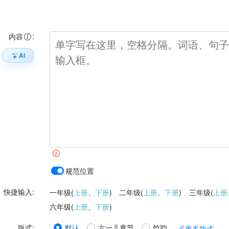
内容
:
AI
规范位置
快捷输入:
一年级(
上册
、
下册
)
二年级(
上册
、
下册
)
三年级(
上册
六年级(
上册
、
下册
)
默认
六一儿童节
竹韵
版式
:
更多版式