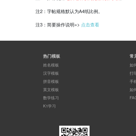
注2：字帖规格默认为A4纸比例。
注3：简要操作说明=>
点击查看
热门模板
常
姓名模板
如
汉字模板
打
拼音模板
手
英文模板
如
数学练习
FA
K1学习