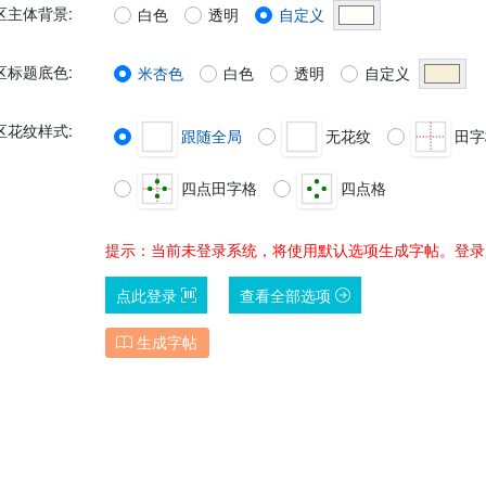
区主体背景
:
白色
透明
自定义
区标题底色
:
米杏色
白色
透明
自定义
区花纹样式
:
跟随全局
无花纹
田字
四点田字格
四点格
提示：当前未登录系统，将使用默认选项生成字帖。登录
点此登录
查看全部选项
生成字帖