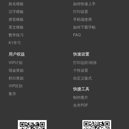
姓名模板
如何快速上手
汉字模板
打印设置
拼音模板
手机端使用
英文模板
如何下载字帖
数学练习
FAQ
K1学习
用户权益
快速设置
VIP计划
打印边距/纸张
现金奖励
个性设置
积分奖励
自定义版式
VIP区别
快捷工具
集市
制作图片
合并PDF