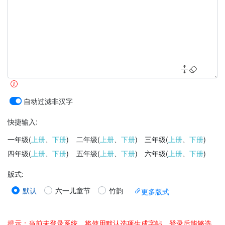
自动过滤非汉字
快捷输入:
一年级(
上册
、
下册
)
二年级(
上册
、
下册
)
三年级(
上册
、
下册
)
四年级(
上册
、
下册
)
五年级(
上册
、
下册
)
六年级(
上册
、
下册
)
版式
:
默认
六一儿童节
竹韵
更多版式
提示：当前未登录系统，将使用默认选项生成字帖。登录后能够选