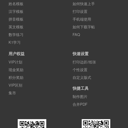
姓名模板
如何快速上手
汉字模板
打印设置
拼音模板
手机端使用
英文模板
如何下载字帖
数学练习
FAQ
K1学习
用户权益
快速设置
VIP计划
打印边距/纸张
现金奖励
个性设置
积分奖励
自定义版式
VIP区别
快捷工具
集市
制作图片
合并PDF