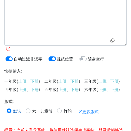
自动过滤非汉字
规范位置
随身空行
快捷输入:
一年级(
上册
、
下册
)
二年级(
上册
、
下册
)
三年级(
上册
、
下册
)
四年级(
上册
、
下册
)
五年级(
上册
、
下册
)
六年级(
上册
、
下册
)
版式
:
默认
六一儿童节
竹韵
更多版式
提示：当前未登录系统，将使用默认选项生成字帖。登录后能够选