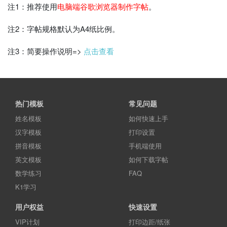
注1：推荐使用
电脑端谷歌浏览器制作字帖
。
注2：字帖规格默认为A4纸比例。
注3：简要操作说明=>
点击查看
热门模板
常见问题
姓名模板
如何快速上手
汉字模板
打印设置
拼音模板
手机端使用
英文模板
如何下载字帖
数学练习
FAQ
K1学习
用户权益
快速设置
VIP计划
打印边距/纸张