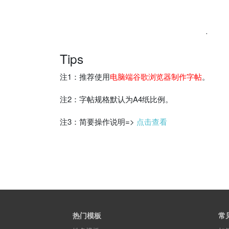
˙
Tips
注1：推荐使用
电脑端谷歌浏览器制作字帖
。
注2：字帖规格默认为A4纸比例。
注3：简要操作说明=>
点击查看
热门模板
常