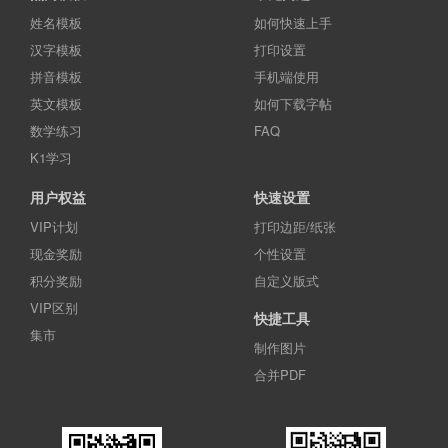
姓名模板
如何快速上手
汉字模板
打印设置
拼音模板
手机端使用
英文模板
如何下载字帖
数学练习
FAQ
K1学习
用户权益
快速设置
VIP计划
打印边距/纸张
现金奖励
个性设置
积分奖励
自定义版式
VIP区别
快捷工具
集市
制作图片
合并PDF