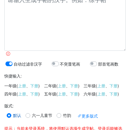
自动过滤非汉字
不突显笔画
部首笔画数
快捷输入:
一年级(
上册
、
下册
)
二年级(
上册
、
下册
)
三年级(
上册
、
下册
)
四年级(
上册
、
下册
)
五年级(
上册
、
下册
)
六年级(
上册
、
下册
)
版式
:
默认
六一儿童节
竹韵
更多版式
提示：当前未登录系统，将使用默认选项生成字帖。登录后能够选