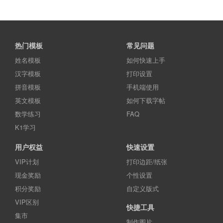
热门模板
常见问题
姓名模板
如何快速上手
汉字模板
打印设置
拼音模板
手机端使用
英文模板
如何下载字帖
数学练习
FAQ
K1学习
用户权益
快速设置
VIP计划
打印边距/纸张
现金奖励
个性设置
积分奖励
自定义版式
VIP区别
快捷工具
集市
制作图片