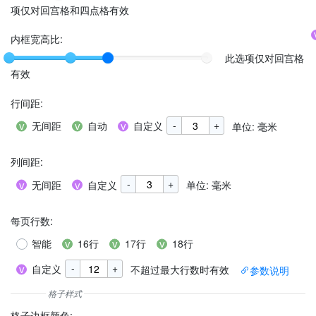
项仅对回宫格和四点格有效
内框宽高比:
此选项仅对回宫格
有效
行间距
:
-
+
无间距
自动
自定义
单位: 毫米
列间距
:
-
+
无间距
自定义
单位: 毫米
每页行数
:
智能
16行
17行
18行
-
+
自定义
不超过最大行数时有效
参数说明
格子边框颜色
: