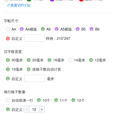
查看VIP计划
字帖尺寸
:
A4
A4横版
A5
A5横版
B5
B6
自定义
样例：210*297
汉字格宽度
:
30毫米
20毫米
16毫米
14毫米
12毫米
10毫米
按格子数自动计算
自定义
毫米
每行格子数量
:
自动填满一行
10个
11个
12个
-
+
自定义