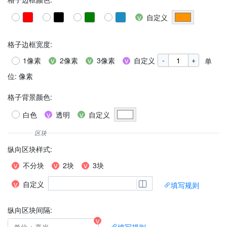
自定义
格子边框宽度
:
-
+
1像素
2像素
3像素
自定义
单
位: 像素
格子背景颜色
:
白色
透明
自定义
纵向区块样式
:
不分块
2块
3块
自定义
填写规则
纵向区块间隔:
填写规则