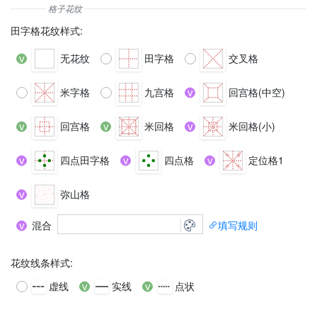
田字格花纹样式
:
无花纹
田字格
交叉格
米字格
九宫格
回宫格(中空)
回宫格
米回格
米回格(小)
四点田字格
四点格
定位格1
弥山格
混合
填写规则
花纹线条样式
:
虚线
实线
点状