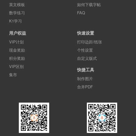
英文模板
如何下载字帖
数学练习
FAQ
K1学习
用户权益
快速设置
VIP计划
打印边距/纸张
现金奖励
个性设置
积分奖励
自定义版式
VIP区别
快捷工具
集市
制作图片
合并PDF